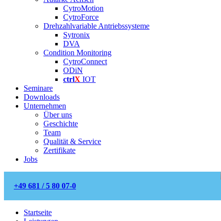
CytroMotion
CytroForce
Drehzahlvariable Antriebssysteme
Sytronix
DVA
Condition Monitoring
CytroConnect
ODiN
ctrl
X
IOT
Seminare
Downloads
Unternehmen
Über uns
Geschichte
Team
Qualität & Service
Zertifikate
Jobs
+49 681 / 5 80 07-0
Startseite