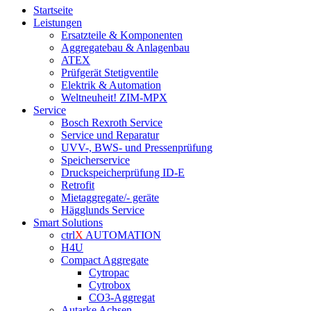
Startseite
Leistungen
Ersatzteile & Komponenten
Aggregatebau & Anlagenbau
ATEX
Prüfgerät Stetigventile
Elektrik & Automation
Weltneuheit! ZIM-MPX
Service
Bosch Rexroth Service
Service und Reparatur
UVV-, BWS- und Pressenprüfung
Speicherservice
Druckspeicherprüfung ID-E
Retrofit
Mietaggregate/- geräte
Hägglunds Service
Smart Solutions
ctrl
X
AUTOMATION
H4U
Compact Aggregate
Cytropac
Cytrobox
CO3-Aggregat
Autarke Achsen