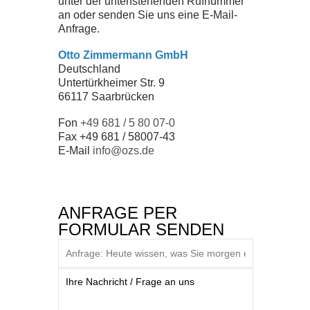
unter der untenstehenden Rufnummer
ZERTIFIKATE
an oder senden Sie uns eine E-Mail-
Anfrage.
SEMINARE
Otto Zimmermann GmbH
Deutschland
Untertürkheimer Str. 9
DOWNLOADS
66117 Saarbrücken
Fon
+49 681 / 5 80 07-0
Fax +49 681 / 58007-43
UNTERNEHMEN
E-Mail
info@ozs.de
TEAM
ANFRAGE PER
GESCHICHTE
FORMULAR SENDEN
JOBS
NEWS