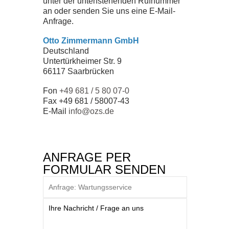
unter der untenstehenden Rufnummer
ZERTIFIKATE
an oder senden Sie uns eine E-Mail-
Anfrage.
SEMINARE
Otto Zimmermann GmbH
Deutschland
Untertürkheimer Str. 9
DOWNLOADS
66117 Saarbrücken
Fon
+49 681 / 5 80 07-0
Fax +49 681 / 58007-43
UNTERNEHMEN
E-Mail
info@ozs.de
TEAM
ANFRAGE PER
GESCHICHTE
FORMULAR SENDEN
JOBS
NEWS