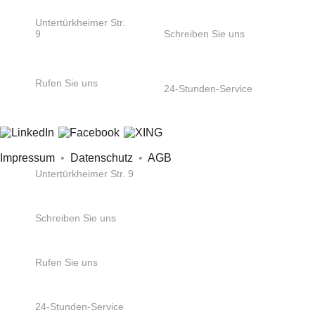
Untertürkheimer Str.
9
Schreiben Sie uns
66117
info@ozs.de
Saarbrücken
Rufen Sie uns
24-Stunden-Service
+49 681 / 5 80 07-
+49 172 6865404
0
Impressum
•
Datenschutz
•
AGB
Untertürkheimer Str. 9
66117 Saarbrücken
Schreiben Sie uns
info@ozs.de
Rufen Sie uns
+49 681 / 5 80 07-0
24-Stunden-Service