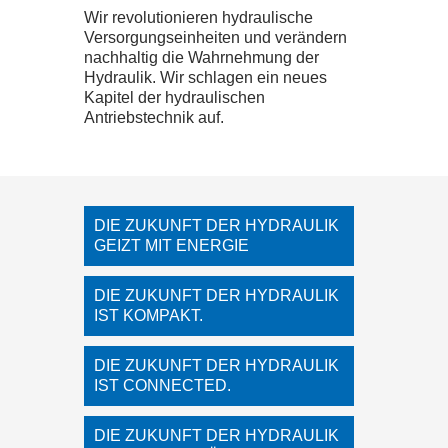
Wir revolutionieren hydraulische
Versorgungseinheiten und verändern
LOGIN
nachhaltig die Wahrnehmung der
Hydraulik. Wir schlagen ein neues
Kapitel der hydraulischen
ONLINE SHOP
Antriebstechnik auf.
CTRL
X
SHOP
DIE ZUKUNFT DER HYDRAULIK
KONTAKT
GEIZT MIT ENERGIE
DIE ZUKUNFT DER HYDRAULIK
IMPRESSUM
IST KOMPAKT.
DATENSCHUTZ
DIE ZUKUNFT DER HYDRAULIK
IST CONNECTED.
AGB
DIE ZUKUNFT DER HYDRAULIK