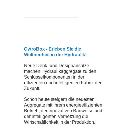
ZERTIFIKATE
SEMINARE
DOWNLOADS
CytroBox - Erleben Sie die
Weltneuheit in der Hydraulik!
UNTERNEHMEN
Neue Denk- und Designansätze
machen Hydraulikaggregate zu den
TEAM
Schlüsselkomponenten in der
effizienten und intelligenten Fabrik der
Zukunft.
GESCHICHTE
Schon heute steigern die neuesten
Aggregate mit ihrem energieeffizienten
JOBS
Betrieb, der innovativen Bauweise und
der intelligenten Vernetzung die
Wirtschaftlichkeit in der Produktion.
NEWS