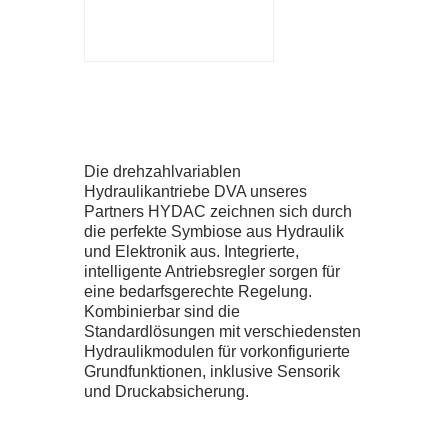
ZERTIFIKATE
SEMINARE
DOWNLOADS
Die drehzahlvariablen
Hydraulikantriebe DVA unseres
UNTERNEHMEN
Partners HYDAC zeichnen sich durch
die perfekte Symbiose aus Hydraulik
und Elektronik aus. Integrierte,
TEAM
intelligente Antriebsregler sorgen für
eine bedarfsgerechte Regelung.
Kombinierbar sind die
GESCHICHTE
Standardlösungen mit verschiedensten
Hydraulikmodulen für vorkonfigurierte
Grundfunktionen, inklusive Sensorik
JOBS
und Druckabsicherung.
NEWS