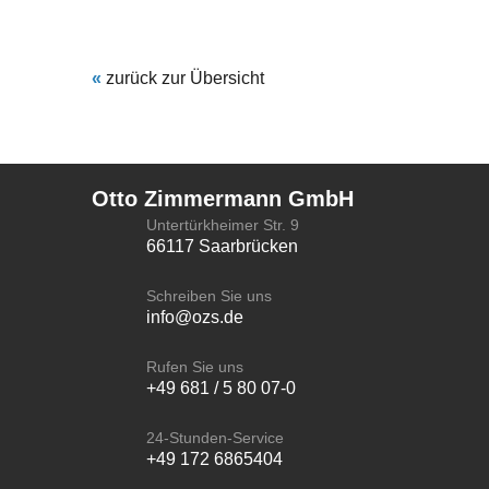
LOGIN
«
zurück zur Übersicht
ONLINE SHOP
CTRL
X
SHOP
Otto Zimmermann GmbH
Untertürkheimer Str. 9
66117 Saarbrücken
KONTAKT
Schreiben Sie uns
info@ozs.de
IMPRESSUM
Rufen Sie uns
+49 681 / 5 80 07-0
DATENSCHUTZ
24-Stunden-Service
+49 172 6865404
AGB