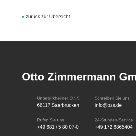
«
zurück zur Übersicht
Otto Zimmermann G
Untertürkheimer Str. 9
Schreiben Sie uns
66117 Saarbrücken
info@ozs.de
Rufen Sie uns
24-Stunden-Service
+49 681 / 5 80 07-0
+49 172 6865404