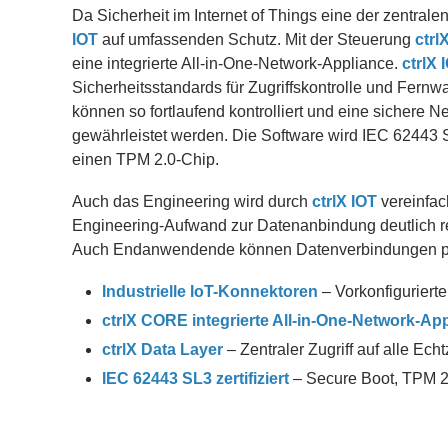
Da Sicherheit im Internet of Things eine der zentralen
IOT
auf umfassenden Schutz. Mit der Steuerung
ctrl
eine integrierte All-in-One-Network-Appliance.
ctrlX
I
Sicherheitsstandards für Zugriffskontrolle und Fernwa
können so fortlaufend kontrolliert und eine sichere
gewährleistet werden. Die Software wird IEC 62443 SL
einen TPM 2.0-Chip.
Auch das Engineering wird durch
ctrlX
IOT
vereinfac
Engineering-Aufwand zur Datenanbindung deutlich redu
Auch Endanwendende können Datenverbindungen per 
Industrielle IoT-Konnektoren
– Vorkonfiguriert
ctrlX
CORE integrierte All-in-One-Network-Ap
ctrlX
Data Layer
– Zentraler Zugriff auf alle Ec
IEC 62443 SL3 zertifiziert
– Secure Boot, TPM 2