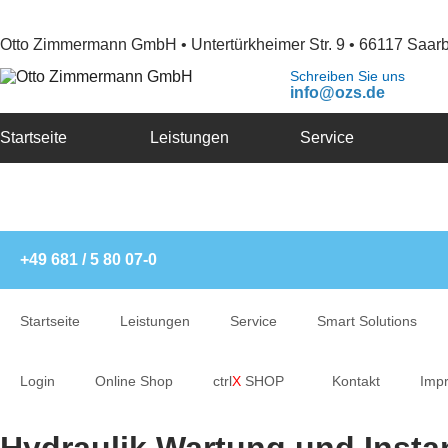
Otto Zimmermann GmbH • Untertürkheimer Str. 9 • 66117 Saar
Schreiben Sie uns
info@ozs.de
Startseite
Leistungen
Service
+49 681 / 5 80 07-0
Startseite
Leistungen
Service
Smart Solutions
Login
Online Shop
ctrl
X
SHOP
Kontakt
Imp