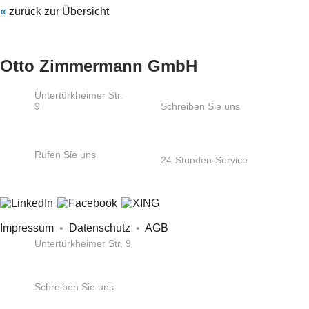
«
zurück zur Übersicht
Otto Zimmermann GmbH
Untertürkheimer Str.
9
Schreiben Sie uns
66117
info@ozs.de
Saarbrücken
Rufen Sie uns
24-Stunden-Service
+49 681 / 5 80 07-
+49 172 6865404
0
Impressum
•
Datenschutz
•
AGB
Untertürkheimer Str. 9
66117 Saarbrücken
Schreiben Sie uns
info@ozs.de