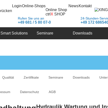
Login
Online-Shops
News
Kontakt
Online Shop
brücken
ctrl
X
SHOP
Rufen Sie uns an
24-Stunden-Servi
+49 681 / 5 80 07-0
+49 172 68654
Smart Solutions
Seminare
Downloads
Qualität
Zertifikate
Seminare
Downloads
Unte
ressum
Datenschutz
AGB
Hydraulik Wartung und In