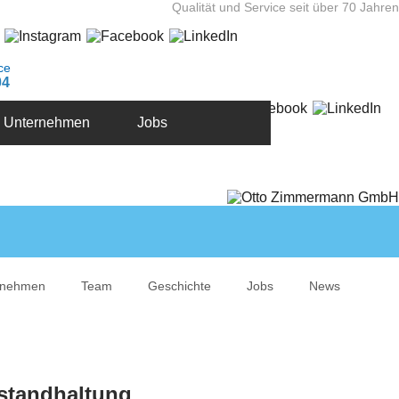
Qualität und Service seit über 70 Jahren
ce
04
Unternehmen
Jobs
rnehmen
Team
Geschichte
Jobs
News
standhaltung