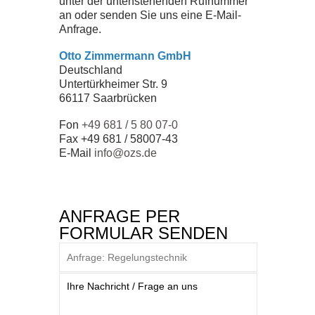
unter der untenstehenden Rufnummer
ZERTIFIKATE
an oder senden Sie uns eine E-Mail-
Anfrage.
SEMINARE
Otto Zimmermann GmbH
Deutschland
Untertürkheimer Str. 9
DOWNLOADS
66117 Saarbrücken
Fon
+49 681 / 5 80 07-0
Fax +49 681 / 58007-43
UNTERNEHMEN
E-Mail
info@ozs.de
TEAM
ANFRAGE PER
GESCHICHTE
FORMULAR SENDEN
JOBS
NEWS